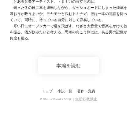
とある音楽アーティスト、トミナガの苛立ちの話。
曇った冬の日に車を運転しながら、ダッシュボードにしまった煙草を
吸おうか吸うまいか、モヤモヤと悩むトミナガ。彼は一本の電話を待っ
ていて、同時に、待っている自分に対して辟易している。
寒い日にオープンカーで道を飛ばす、わざと大音量で音楽をかけて首
を振る、酒が飲みたいと考える。思考の向こう側には、ある男の記憶が
何度も巡る。
本編を読む
トップ
小説一覧
著作・免責
© Shima Haruka 2019.｜
無断転載禁止